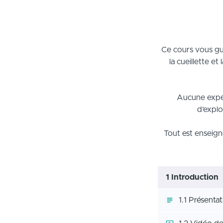
Ce cours vous gui
la cueillette e
Aucune expéri
d’explo
Tout est enseign
1 Introduction
1.1 Présenta