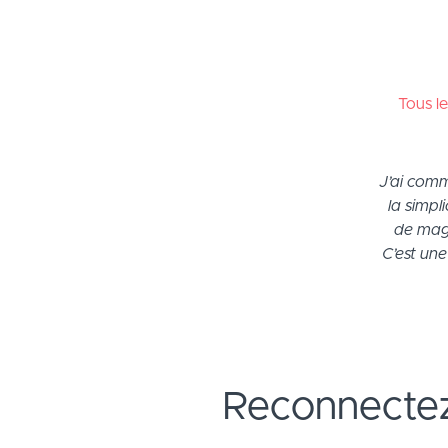
Tous le
J’ai comm
la simpl
de magn
C’est un
Reconnectez