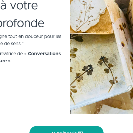
 à votre
 profonde
igne tout en douceur pour les
e de sens."
créatrice de «
Conversations
ture
».