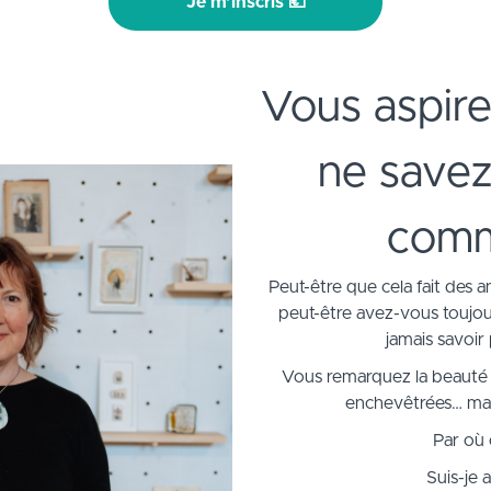
Je m’inscris 💶
Vous aspire
ne savez
comm
Peut-être que cela fait des 
peut-être avez-vous toujour
jamais savoi
Vous remarquez la beauté de
enchevêtrées… ma
Par où
Suis-je 