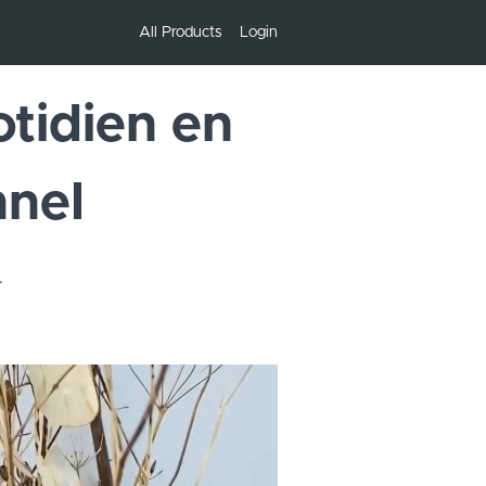
All Products
Login
otidien en
nnel
.