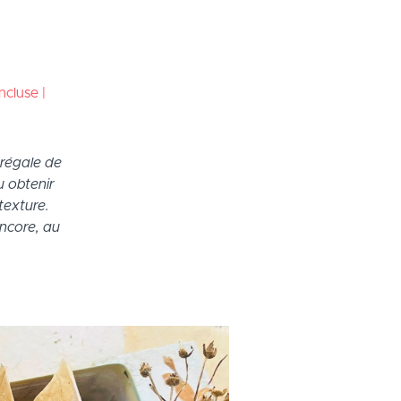
ncluse |
 régale de
u obtenir
texture.
ncore, au