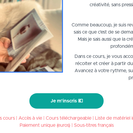
créativité, sans pres
Comme beaucoup, je suis reven
sais ce que c’est de se deman
Mais je sais aussi que la cr
profondém
Dans ce cours, je vous acc
récolter et créer à partir 
Avancez à votre rythme, sui
pr
Je m’inscris 💶
s cours | Accès à vie | Cours téléchargeable | Liste de matériel i
Paiement unique (euros) | Sous-titres français